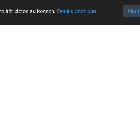
Nur 
alität bieten zu können.
Details anzeigen
ERE LINKS
IHR KONTAKT ZU U