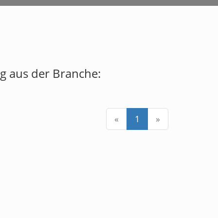
 aus der Branche:
«
1
»