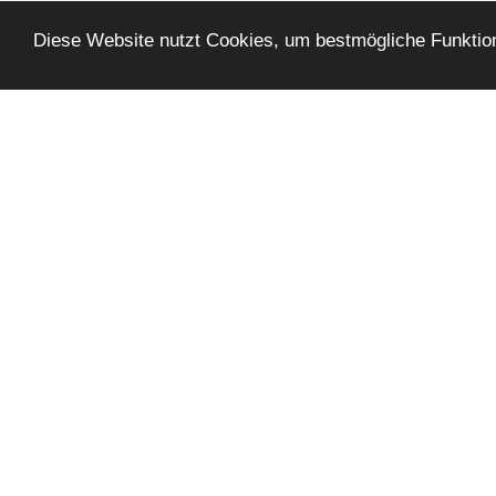
Diese Website nutzt Cookies, um bestmögliche Funktion
Bleibe mit uns
verbunden.
Damit unterstützt du uns und
wir dich!
VON A - Z
WEIT