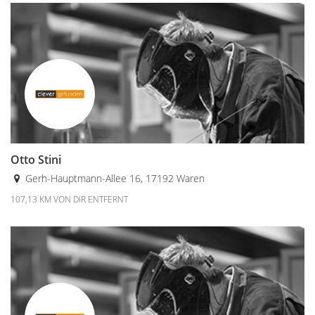
Otto Stini
Gerh-Hauptmann-Allee 16, 17192 Waren
107,13 KM VON DIR ENTFERNT