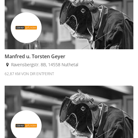
Manfred u. Torsten Geyer
Ravensbergstr. 8B, 14558 Nuthetal
62,87 KM VON DIR ENTFERNT