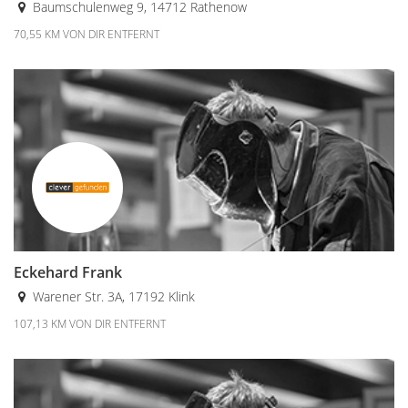
Baumschulenweg 9, 14712 Rathenow
70,55 KM VON DIR ENTFERNT
Eckehard Frank
Warener Str. 3A, 17192 Klink
107,13 KM VON DIR ENTFERNT