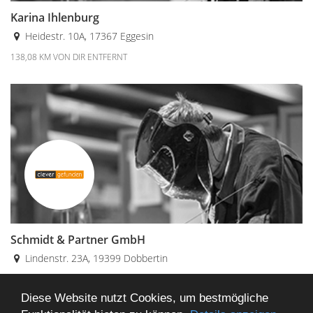
Karina Ihlenburg
Heidestr. 10A, 17367 Eggesin
138,08 KM VON DIR ENTFERNT
Schmidt & Partner GmbH
Lindenstr. 23A, 19399 Dobbertin
146,36 KM VON DIR ENTFERNT
Diese Website nutzt Cookies, um bestmögliche