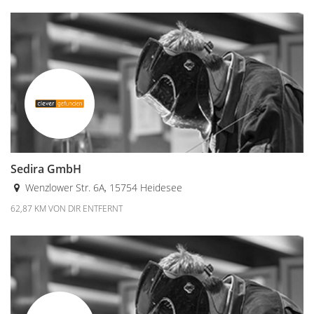
Sedira GmbH
Wenzlower Str. 6A, 15754 Heidesee
62,87 KM VON DIR ENTFERNT