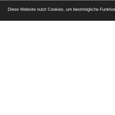
Rentenberatungen
Diese Website nutzt Cookies, um bestmögliche Funktion
Schulberatungen
Schuldnerberatungen
Seniorenberatungen
Sexualberatungen
Sicherheitsberatungen
Spirituelle Beratungen
Steuerberatungen
Streßbewältigung
Studienberatungen