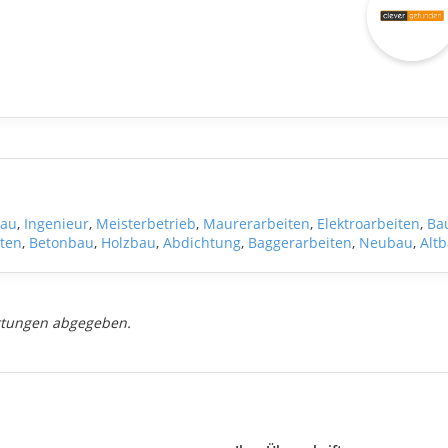
bau
,
Ingenieur
,
Meisterbetrieb
,
Maurerarbeiten
,
Elektroarbeiten
,
Ba
iten
,
Betonbau
,
Holzbau
,
Abdichtung
,
Baggerarbeiten
,
Neubau
,
Alt
rtungen abgegeben.