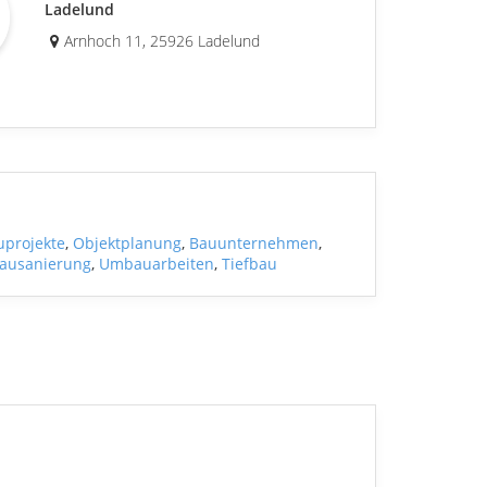
Ladelund
Arnhoch 11, 25926 Ladelund
uprojekte
,
Objektplanung
,
Bauunternehmen
,
bausanierung
,
Umbauarbeiten
,
Tiefbau