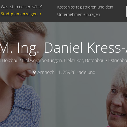
Was ist in deiner Nähe?
Kostenlos registrieren und dein
Stadtplan anzeigen
Unternehmen eintragen
M. Ing. Daniel Kres
olzbau / Holzverarbeitungen, Elektriker, Betonbau / Estrichb
Arnhoch 11
,
25926
Ladelund