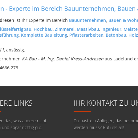
sen - Experte im Bereich Bauunternehmen, Baue
ndresen
ist Ihr Experte im Bereich
Bauunternehmen
,
Bauen & Woh
lüsselfertigbau
,
Hochbau
,
Zimmerei
,
Massivbau
,
Ingenieur
,
Meiste
sführung
,
Komplette Bauleitung
,
Pflasterarbeiten
,
Betonbau
,
Hol
11
, ansässig.
nternehmen
KA Bau - M. Ing. Daniel Kress-Andresen
aus Ladelund er
 4666 273.
ERE LINKS
IHR KONTAKT ZU U
en das, was andere nicht
Du hast ein Anliegen, das bespr
 und sogar richtig gut.
werden muss? Ruf uns an!