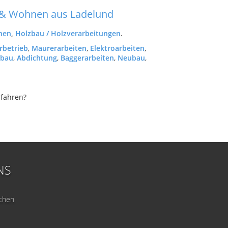
n & Wohnen aus Ladelund
nen
,
Holzbau / Holzverarbeitungen
.
rbetrieb
,
Maurerarbeiten
,
Elektroarbeiten
,
zbau
,
Abdichtung
,
Baggerarbeiten
,
Neubau
,
fahren?
NS
ochen