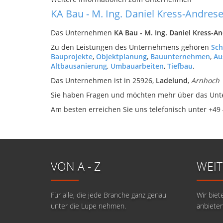
KA Bau - M. Ing. Daniel Kress-Andre
Das Unternehmen
KA Bau - M. Ing. Daniel Kress-A
Zu den Leistungen des Unternehmens gehören
Sch
Bauprojekte
,
Objektplanung
,
Bauunternehmen
,
Au
Altbausanierung
,
Umbauarbeiten
,
Tiefbau
.
Das Unternehmen ist in 25926,
Ladelund
,
Arnhoch 
Sie haben Fragen und möchten mehr über das U
Am besten erreichen Sie uns telefonisch unter +49
VON A - Z
WEIT
Für alle, die jede Branche ganz genau
Wir biet
unter die Lupe nehmen.
anbieten