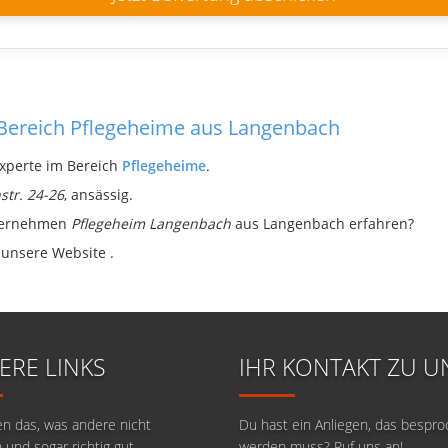
 Bereich Pflegeheime aus Langenbach
Experte im Bereich
Pflegeheime
.
str. 24-26
, ansässig.
nternehmen
Pflegeheim Langenbach
aus Langenbach erfahren?
r unsere Website
.
ERE LINKS
IHR KONTAKT ZU U
en das, was andere nicht
Du hast ein Anliegen, das bespr
 und sogar richtig gut.
werden muss? Ruf uns an!